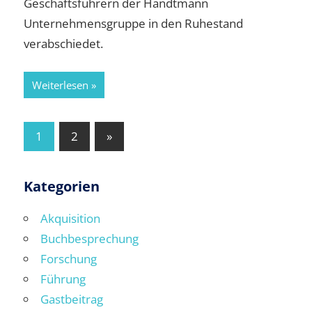
Geschäftsführern der Handtmann
Unternehmensgruppe in den Ruhestand
verabschiedet.
Weiterlesen
Seitennummerierung
Nächste
1
2
»
Beiträge
der
Beiträge
Kategorien
Akquisition
Buchbesprechung
Forschung
Führung
Gastbeitrag