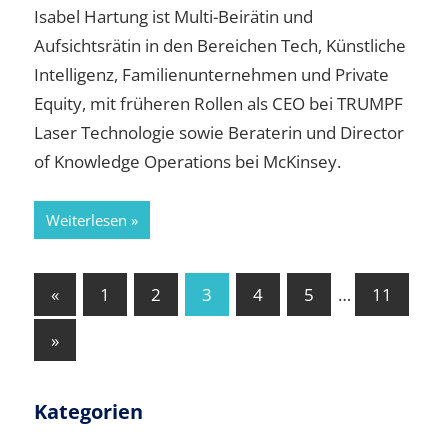
Isabel Hartung ist Multi-Beirätin und
Aufsichtsrätin in den Bereichen Tech, Künstliche
Intelligenz, Familienunternehmen und Private
Equity, mit früheren Rollen als CEO bei TRUMPF
Laser Technologie sowie Beraterin und Director
of Knowledge Operations bei McKinsey.
Weiterlesen
Seitennummerierung
Vorherige
«
1
2
3
4
5
…
11
Beiträge
der
Nächste
»
Beiträge
Beiträge
Kategorien