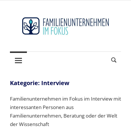
Zum
Inhalt
springen
Hidden
FAMILIENUNTERNEHM
Champions
sichtbar
im
machen
FOKUS
–
Der
Kategorie:
Interview
Mittelstand
und
Familienunternehmen im Fokus im Interview mit
seine
interessanten Personen aus
Weltmarktführer
Familienunternehmen, Beratung oder der Welt
der Wissenschaft